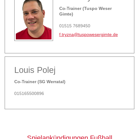
Co-Trainer (Tuspo Weser
Gimte)
01515 7689450
f.tryzna@tuspowesergimte.de
Louis Polej
Co-Trainer (SG Werratal)
015165500896
Spielankündigungen Fußball